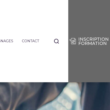
INSCRIPTION
GNAGES
CONTACT
FORMATION
NANTS
TIERS
E
RISES
DES
SÉES
IE
ENCES