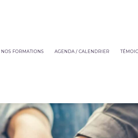
NOS FORMATIONS
AGENDA / CALENDRIER
TÉMOI
?
OFFRE DE FORMATION
APPRE
TECHNIQUES DES MÉ
DE L'AIDE À DOMICIL
IQUE
FORMATIONS SUR MESURE
ENTREP
ACCOMPAGNEMENT 
ON
FINANCEMENT
PERSONNES FRAGILI
T
CATALOGUE DE FORMATIONS
PRÉVENTION
RÈGLEMENT INTÉRIEUR ET
PARCOURS AUTONOM
PROTOCOLE SANITAIRE
PARCOURS COMPÉT