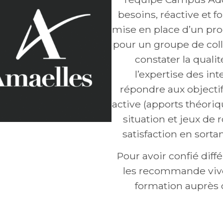
besoins, réactive et fo
mise en place d’un pr
pour un groupe de colla
constater la qualit
l’expertise des int
répondre aux objecti
active (apports théori
situation et jeux de r
satisfaction en sorta
Pour avoir confié dif
les recommande vive
formation auprès d