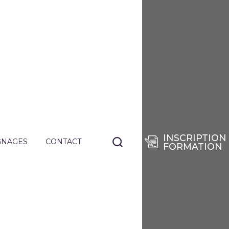
INSCRIPTION
GNAGES
CONTACT
FORMATION
NANTS
TIERS
E
RISES
DES
SÉES