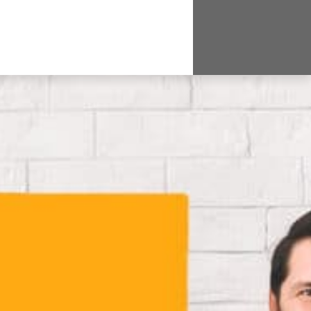
IE
ENCES