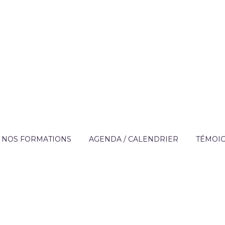
NOS FORMATIONS
AGENDA / CALENDRIER
TÉMOI
?
OFFRE DE FORMATION
APPRE
TECHNIQUES DES MÉ
DE L'AIDE À DOMICIL
IQUE
FORMATIONS SUR MESURE
ENTREP
ACCOMPAGNEMENT 
ON
FINANCEMENT
PERSONNES FRAGILI
T
CATALOGUE DE FORMATIONS
PRÉVENTION