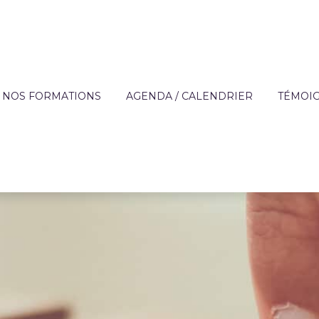
NOS FORMATIONS
AGENDA / CALENDRIER
TÉMOI
?
OFFRE DE FORMATION
APPRE
TECHNIQUES DES MÉ
DE L'AIDE À DOMICIL
IQUE
FORMATIONS SUR MESURE
ENTREP
ACCOMPAGNEMENT 
ON
FINANCEMENT
PERSONNES FRAGILI
T
CATALOGUE DE FORMATIONS
PRÉVENTION
RÈGLEMENT INTÉRIEUR ET
PARCOURS AUTONOM
PROTOCOLE SANITAIRE
PARCOURS COMPÉT