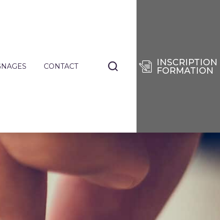
INSCRIPTION
GNAGES
CONTACT
FORMATION
NANTS
TIERS
E
RISES
DES
SÉES
IE
ENCES