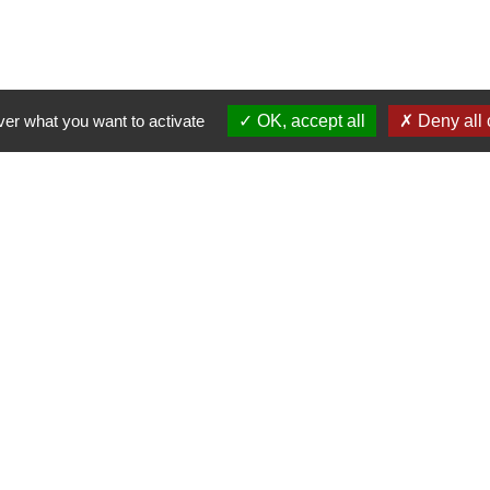
ver what you want to activate
OK, accept all
Deny all 
S'INSCRIRE À UNE FORMATIO
ER CAMPUS ADOM
CATALOGUE DE 