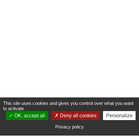
This site uses cookies and gives you control over what you want
to activate
OK, accept all
S'INSCRIRE À UNE FORMATION
Deny all cookies
Personalize
Privacy policy