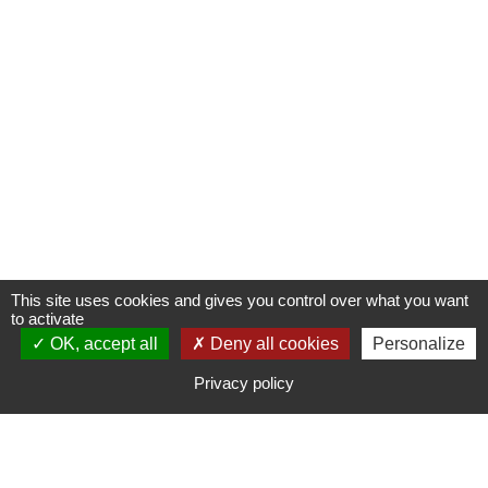
This site uses cookies and gives you control over what you want
to activate
OK, accept all
S'INSCRIRE À UNE FORMATION
Deny all cookies
Personalize
Privacy policy
CONTACTER CAMPUS ADOM