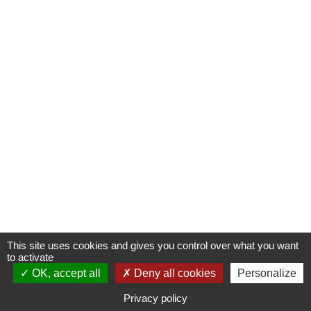
This site uses cookies and gives you control over what you want
to activate
OK, accept all
S'INSCRIRE À UNE FORMATION
Deny all cookies
Personalize
Privacy policy