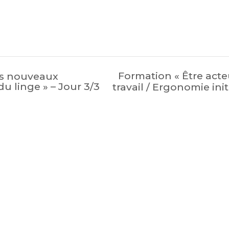
Formation « Être acte
es nouveaux
du linge » – Jour 3/3
travail / Ergonomie init