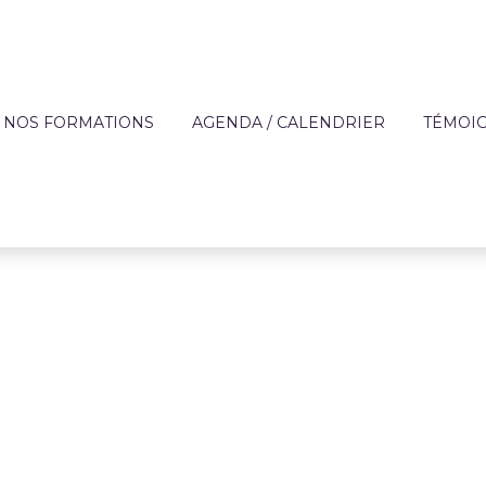
NOS FORMATIONS
AGENDA / CALENDRIER
TÉMOI
?
OFFRE DE FORMATION
APPRE
TECHNIQUES DES MÉ
DE L'AIDE À DOMICIL
IQUE
FORMATIONS SUR MESURE
ENTREP
ACCOMPAGNEMENT 
ON
FINANCEMENT
PERSONNES FRAGILI
T
CATALOGUE DE FORMATIONS
PRÉVENTION
RÈGLEMENT INTÉRIEUR ET
PARCOURS AUTONOM
PROTOCOLE SANITAIRE
PARCOURS COMPÉT