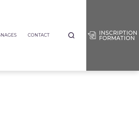
INSCRIPTION
GNAGES
CONTACT
FORMATION
NANTS
TIERS
E
RISES
DES
SÉES
IE
ENCES