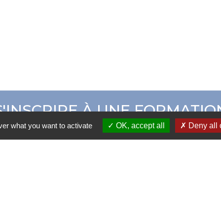
S'INSCRIRE À UNE FORMATIO
ver what you want to activate
OK, accept all
Deny all 
ER CAMPUS ADOM
CATALOGUE DE 