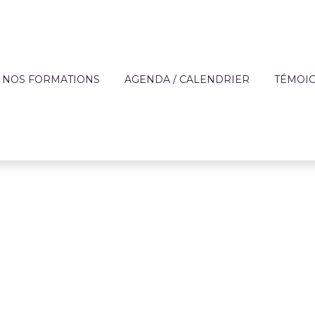
NOS FORMATIONS
AGENDA / CALENDRIER
TÉMOI
?
OFFRE DE FORMATION
APPRE
TECHNIQUES DES MÉ
DE L'AIDE À DOMICIL
IQUE
FORMATIONS SUR MESURE
ENTREP
ACCOMPAGNEMENT 
ON
FINANCEMENT
PERSONNES FRAGILI
T
CATALOGUE DE FORMATIONS
PRÉVENTION
RÈGLEMENT INTÉRIEUR ET
PARCOURS AUTONOM
PROTOCOLE SANITAIRE
PARCOURS COMPÉT