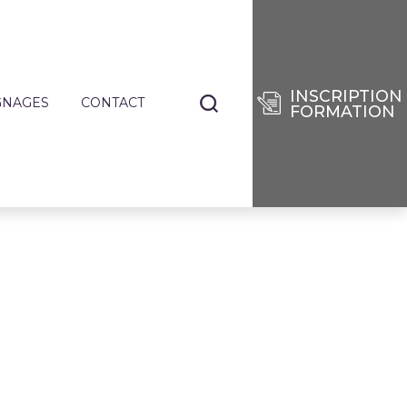
INSCRIPTION
GNAGES
CONTACT
FORMATION
NANTS
TIERS
E
RISES
DES
SÉES
IE
ENCES