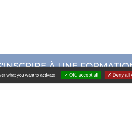
S'INSCRIRE À UNE FORMATIO
ver what you want to activate
OK, accept all
Deny all 
ER CAMPUS ADOM
CATALOGUE DE 