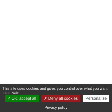
This site uses cookies and gives you control over what you want
to activate
OK, accept all
S'INSCRIRE À UNE FORMATION
Deny all cookies
Personalize
Privacy policy