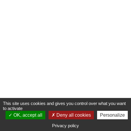
This site uses cookies and gives you control over what you want
to activate
OK, accept all
S'INSCRIRE À UNE FORMATION
Deny all cookies
Personalize
Privacy policy