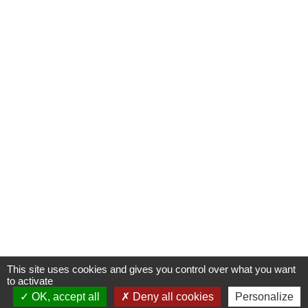
This site uses cookies and gives you control over what you want
to activate
OK, accept all
S'INSCRIRE À UNE FORMATION
Deny all cookies
Personalize