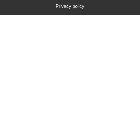
Privacy policy
CONTACTER CAMPUS ADOM
CATALOGUE DE FORMATION
Campus Adom - 30 Rue de la
Résistance 42000 SAINT-ETIENNE
Conditions Générales de Vente