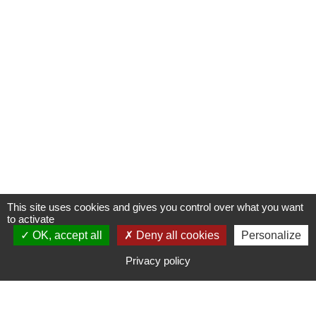
This site uses cookies and gives you control over what you want
to activate
OK, accept all
S'INSCRIRE À UNE FORMATION
Deny all cookies
Personalize
Privacy policy