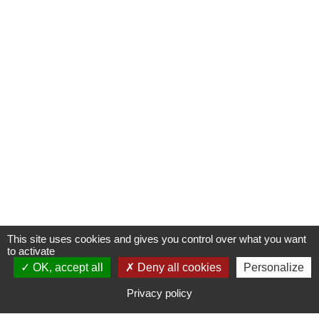
This site uses cookies and gives you control over what you want
to activate
OK, accept all
S'INSCRIRE À UNE FORMATION
Deny all cookies
Personalize
Privacy policy