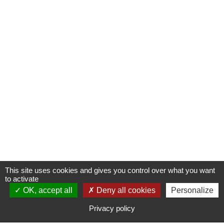
This site uses cookies and gives you control over what you want
to activate
OK, accept all
S'INSCRIRE À UNE FORMATION
Deny all cookies
Personalize
Privacy policy