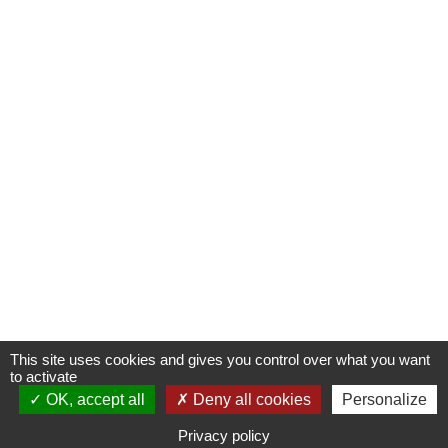
This site uses cookies and gives you control over what you want
to activate
OK, accept all
S'INSCRIRE À UNE FORMATION
Deny all cookies
Personalize
Privacy policy