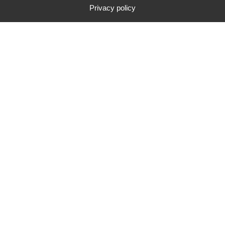
Privacy policy
CONTACTER CAMPUS ADOM
CATALOGUE DE FORMATION
Campus Adom - 30 Rue de la
Résistance 42000 SAINT-ETIENNE
Conditions Générales de Vente