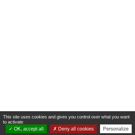
This site uses cookies and gives you control over what you want
to activate
OK, accept all
S'INSCRIRE À UNE FORMATION
Deny all cookies
Personalize