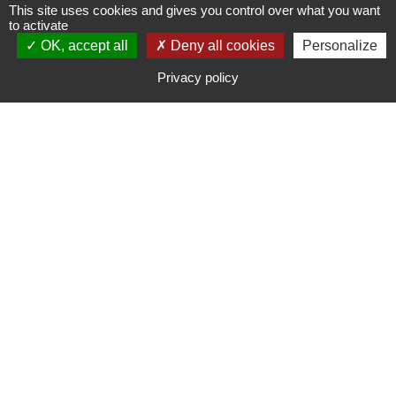
This site uses cookies and gives you control over what you want
to activate
OK, accept all
S'INSCRIRE À UNE FORMATION
Deny all cookies
Personalize
Privacy policy
CONTACTER CAMPUS ADOM
CATALOGUE DE FORMATION
Campus Adom - 30 Rue de la
Résistance 42000 SAINT-ETIENNE