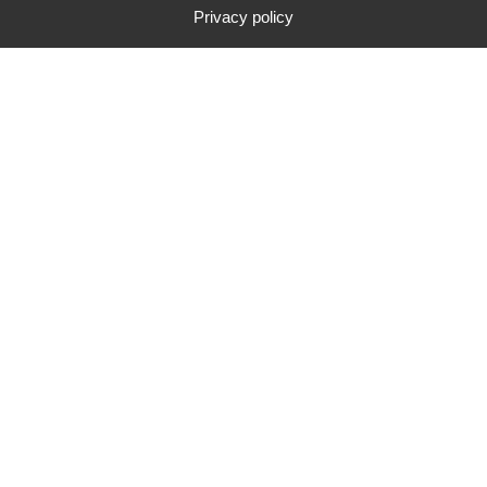
Privacy policy
CONTACTER CAMPUS ADOM
CATALOGUE DE FORMATION
Campus Adom - 30 Rue de la
Résistance 42000 SAINT-ETIENNE
Conditions Générales de Vente