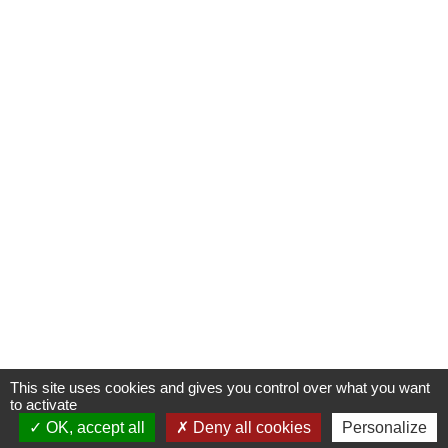
This site uses cookies and gives you control over what you want
to activate
OK, accept all
S'INSCRIRE À UNE FORMATION
Deny all cookies
Personalize