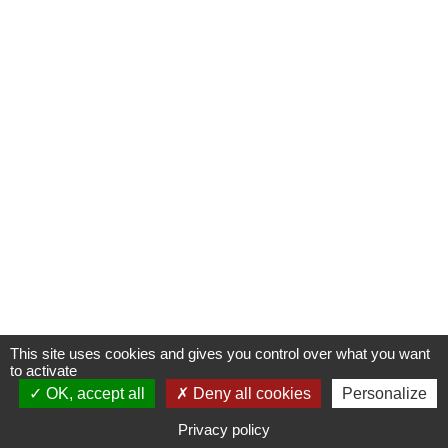
This site uses cookies and gives you control over what you want
to activate
OK, accept all
S'INSCRIRE À UNE FORMATION
Deny all cookies
Personalize
Privacy policy