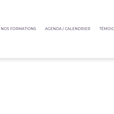
NOS FORMATIONS
AGENDA / CALENDRIER
TÉMOI
?
OFFRE DE FORMATION
APPRE
TECHNIQUES DES MÉ
DE L'AIDE À DOMICIL
IQUE
FORMATIONS SUR MESURE
ENTREP
ACCOMPAGNEMENT 
ON
FINANCEMENT
PERSONNES FRAGILI
T
CATALOGUE DE FORMATIONS
PRÉVENTION
RÈGLEMENT INTÉRIEUR ET
PARCOURS AUTONOM
PROTOCOLE SANITAIRE
PARCOURS COMPÉT