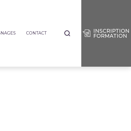
INSCRIPTION
GNAGES
CONTACT
FORMATION
NANTS
TIERS
E
RISES
DES
SÉES
IE
ENCES