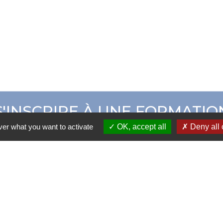
S'INSCRIRE À UNE FORMATIO
ver what you want to activate
OK, accept all
Deny all 
ER CAMPUS ADOM
CATALOGUE DE 