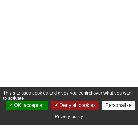
This site uses cookies and gives you control over what you want
to activate
OK, accept all
S'INSCRIRE À UNE FORMATION
Deny all cookies
Personalize
Privacy policy