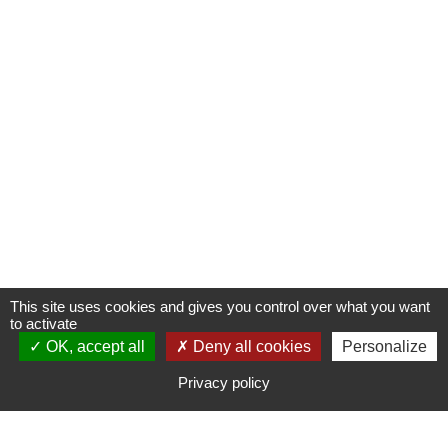
This site uses cookies and gives you control over what you want
to activate
OK, accept all
S'INSCRIRE À UNE FORMATION
Deny all cookies
Personalize
Privacy policy