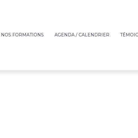
NOS FORMATIONS
AGENDA / CALENDRIER
TÉMOI
?
OFFRE DE FORMATION
APPRE
TECHNIQUES DES MÉ
DE L'AIDE À DOMICIL
IQUE
FORMATIONS SUR MESURE
ENTREP
ACCOMPAGNEMENT 
ON
FINANCEMENT
PERSONNES FRAGILI
T
CATALOGUE DE FORMATIONS
PRÉVENTION
RÈGLEMENT INTÉRIEUR ET
PARCOURS AUTONOM
PROTOCOLE SANITAIRE
PARCOURS COMPÉT