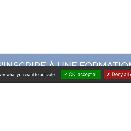
S'INSCRIRE À UNE FORMATIO
ver what you want to activate
OK, accept all
Deny all 
ER CAMPUS ADOM
CATALOGUE DE 