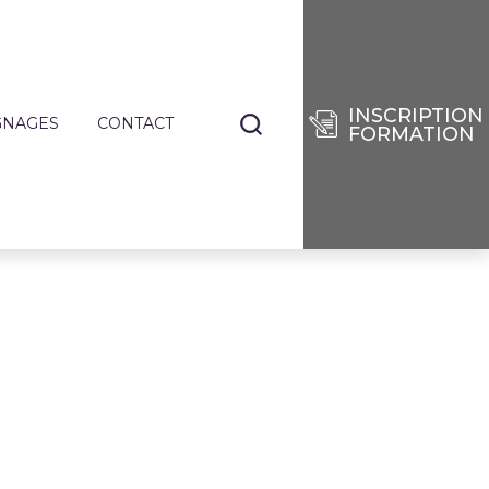
INSCRIPTION
GNAGES
CONTACT
FORMATION
NANTS
TIERS
E
RISES
DES
SÉES
IE
ENCES