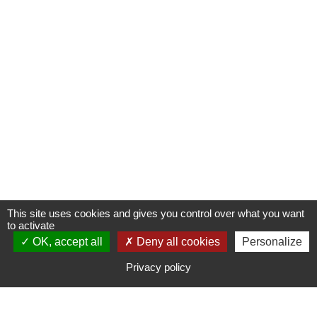
This site uses cookies and gives you control over what you want
to activate
OK, accept all
S'INSCRIRE À UNE FORMATION
Deny all cookies
Personalize
Privacy policy