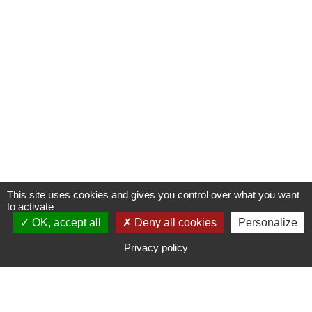
This site uses cookies and gives you control over what you want
to activate
OK, accept all
S'INSCRIRE À UNE FORMATION
Deny all cookies
Personalize
Privacy policy
CONTACTER CAMPUS ADOM