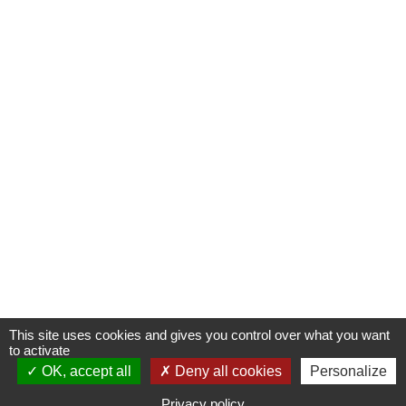
This site uses cookies and gives you control over what you want
to activate
OK, accept all
S'INSCRIRE À UNE FORMATION
Deny all cookies
Personalize
Privacy policy