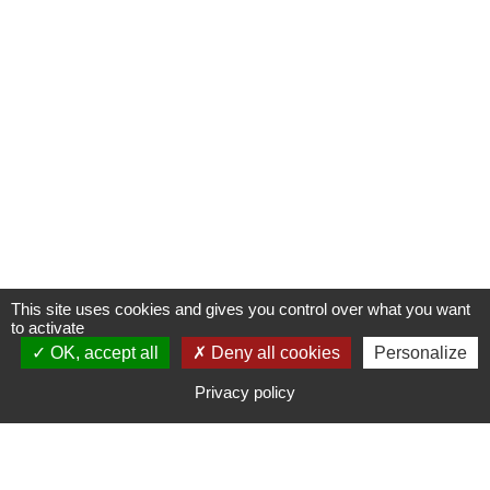
This site uses cookies and gives you control over what you want
to activate
OK, accept all
S'INSCRIRE À UNE FORMATION
Deny all cookies
Personalize
Privacy policy
CONTACTER CAMPUS ADOM