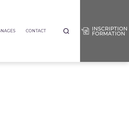
INSCRIPTION
GNAGES
CONTACT
FORMATION
NANTS
TIERS
E
RISES
DES
SÉES
IE
ENCES