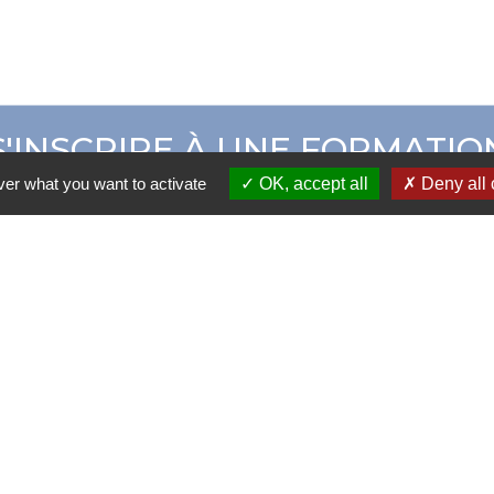
S'INSCRIRE À UNE FORMATIO
ver what you want to activate
OK, accept all
Deny all 
ER CAMPUS ADOM
CATALOGUE DE 
 Adom - 30 Rue de la Résistance 42000 SAINT-