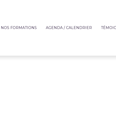
NOS FORMATIONS
AGENDA / CALENDRIER
TÉMOI
?
OFFRE DE FORMATION
APPRE
TECHNIQUES DES MÉ
DE L'AIDE À DOMICIL
IQUE
FORMATIONS SUR MESURE
ENTREP
ACCOMPAGNEMENT 
ON
FINANCEMENT
PERSONNES FRAGILI
T
CATALOGUE DE FORMATIONS
PRÉVENTION
RÈGLEMENT INTÉRIEUR ET
PARCOURS AUTONOM
PROTOCOLE SANITAIRE
PARCOURS COMPÉT