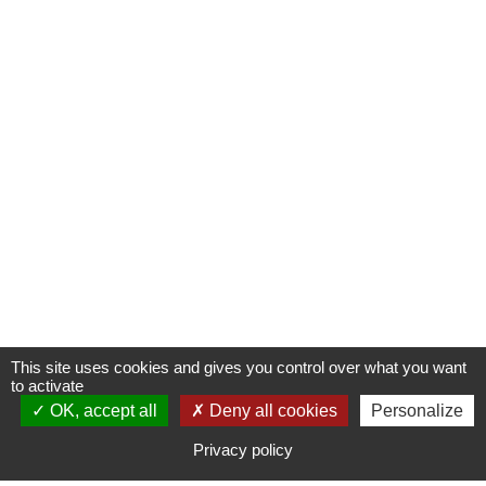
This site uses cookies and gives you control over what you want
to activate
OK, accept all
S'INSCRIRE À UNE FORMATION
Deny all cookies
Personalize
Privacy policy