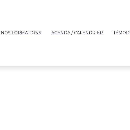
NOS FORMATIONS
AGENDA / CALENDRIER
TÉMOI
?
OFFRE DE FORMATION
APPRE
TECHNIQUES DES MÉ
DE L'AIDE À DOMICIL
IQUE
FORMATIONS SUR MESURE
ENTREP
ACCOMPAGNEMENT 
ON
FINANCEMENT
PERSONNES FRAGILI
T
CATALOGUE DE FORMATIONS
PRÉVENTION
RÈGLEMENT INTÉRIEUR ET
PARCOURS AUTONOM
PROTOCOLE SANITAIRE
PARCOURS COMPÉT