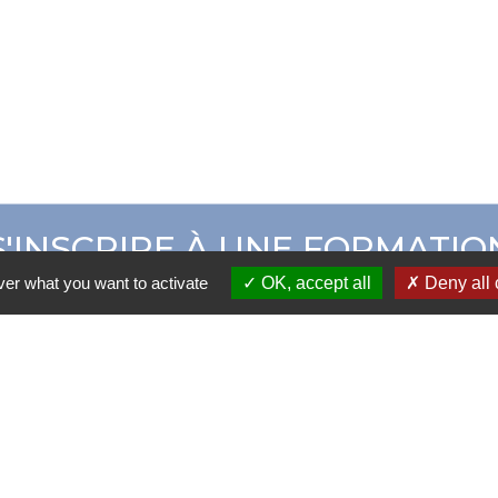
S'INSCRIRE À UNE FORMATIO
ver what you want to activate
OK, accept all
Deny all 
ER CAMPUS ADOM
CATALOGUE DE 