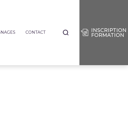
INSCRIPTION
GNAGES
CONTACT
FORMATION
NANTS
TIERS
E
RISES
DES
SÉES
IE
ENCES