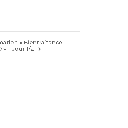
ation « Bientraitance
 » – Jour 1/2