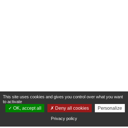
This site uses cookies and gives you control over what you want
to activate
OK, accept all
S'INSCRIRE À UNE FORMATION
Deny all cookies
Personalize
Privacy policy