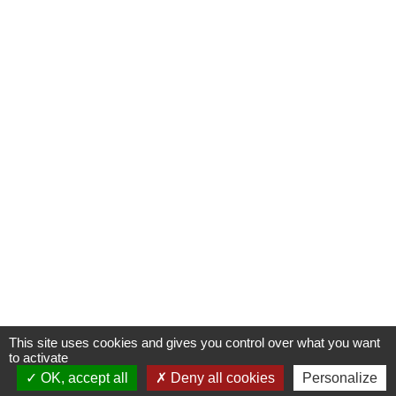
This site uses cookies and gives you control over what you want
to activate
OK, accept all
S'INSCRIRE À UNE FORMATION
Deny all cookies
Personalize