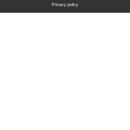
Privacy policy
CONTACTER CAMPUS ADOM
CATALOGUE DE FORMATION
Campus Adom - 30 Rue de la
Résistance 42000 SAINT-ETIENNE
Conditions Générales de Vente