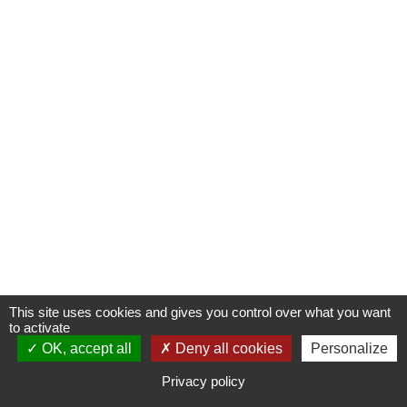
This site uses cookies and gives you control over what you want
to activate
OK, accept all
S'INSCRIRE À UNE FORMATION
Deny all cookies
Personalize
Privacy policy