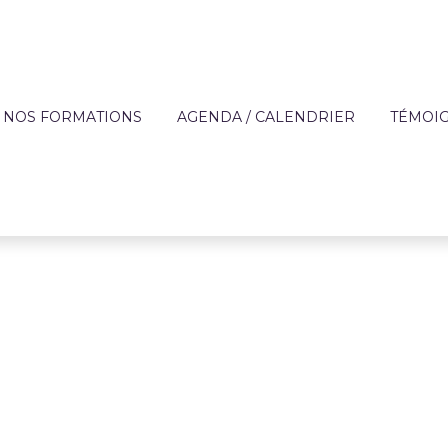
NOS FORMATIONS
AGENDA / CALENDRIER
TÉMOI
?
OFFRE DE FORMATION
APPRE
TECHNIQUES DES MÉ
DE L'AIDE À DOMICIL
IQUE
FORMATIONS SUR MESURE
ENTREP
ACCOMPAGNEMENT 
ON
FINANCEMENT
PERSONNES FRAGILI
T
CATALOGUE DE FORMATIONS
PRÉVENTION
RÈGLEMENT INTÉRIEUR ET
PARCOURS AUTONOM
PROTOCOLE SANITAIRE
PARCOURS COMPÉT