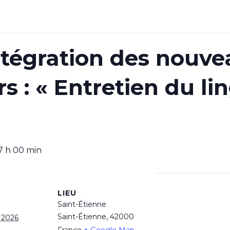
ntégration des nouve
s : « Entretien du li
7 h 00 min
LIEU
Saint-Étienne
Saint-Étienne
,
42000
n 2026
France
+ Google Map