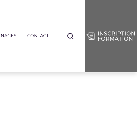
INSCRIPTION
GNAGES
CONTACT
FORMATION
NANTS
TIERS
E
RISES
DES
SÉES
IE
ENCES