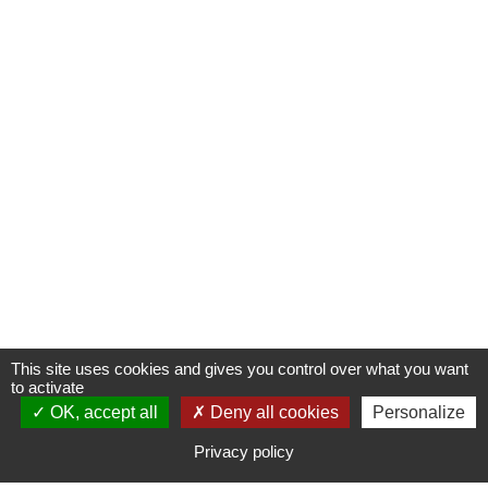
This site uses cookies and gives you control over what you want
to activate
OK, accept all
S'INSCRIRE À UNE FORMATION
Deny all cookies
Personalize
Privacy policy