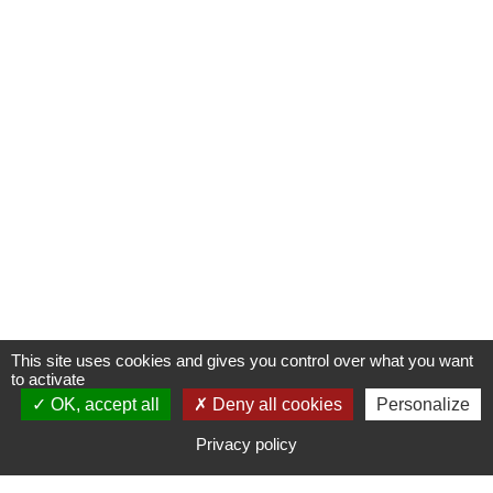
This site uses cookies and gives you control over what you want
to activate
OK, accept all
S'INSCRIRE À UNE FORMATION
Deny all cookies
Personalize
Privacy policy