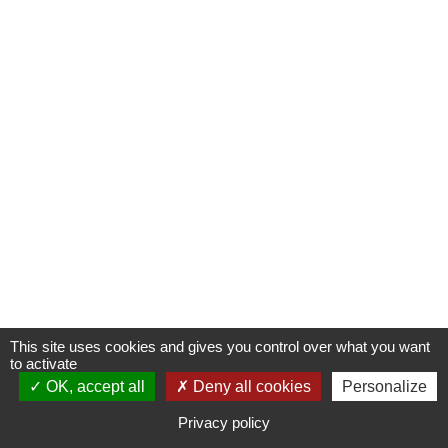
This site uses cookies and gives you control over what you want
to activate
OK, accept all
S'INSCRIRE À UNE FORMATION
Deny all cookies
Personalize
Privacy policy