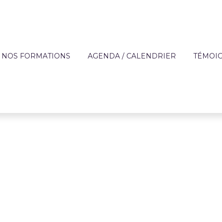
NOS FORMATIONS
AGENDA / CALENDRIER
TÉMOI
?
OFFRE DE FORMATION
APPRE
TECHNIQUES DES MÉ
DE L'AIDE À DOMICIL
IQUE
FORMATIONS SUR MESURE
ENTREP
ACCOMPAGNEMENT 
ON
FINANCEMENT
PERSONNES FRAGILI
T
CATALOGUE DE FORMATIONS
PRÉVENTION
RÈGLEMENT INTÉRIEUR ET
PARCOURS AUTONOM
PROTOCOLE SANITAIRE
PARCOURS COMPÉT