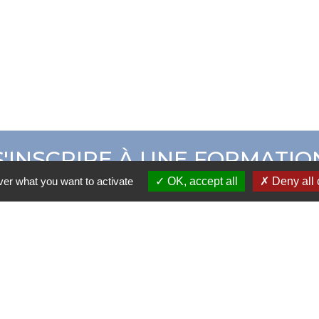
S'INSCRIRE À UNE FORMATIO
ver what you want to activate
OK, accept all
Deny all 
ER CAMPUS ADOM
CATALOGUE DE 