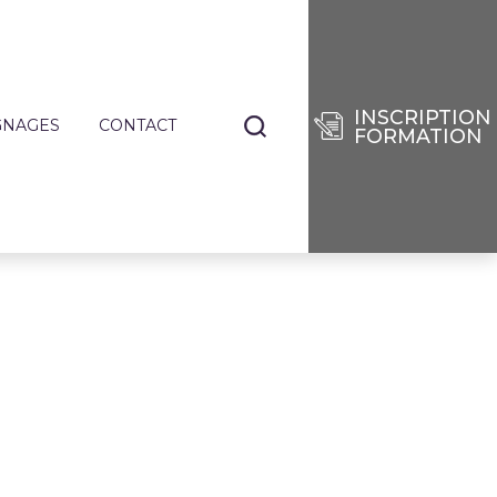
INSCRIPTION
GNAGES
CONTACT
FORMATION
NANTS
TIERS
E
RISES
DES
SÉES
IE
ENCES