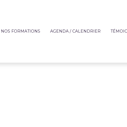
NOS FORMATIONS
AGENDA / CALENDRIER
TÉMOI
?
OFFRE DE FORMATION
APPRE
TECHNIQUES DES MÉ
DE L'AIDE À DOMICIL
IQUE
FORMATIONS SUR MESURE
ENTREP
ACCOMPAGNEMENT 
ON
FINANCEMENT
PERSONNES FRAGILI
T
CATALOGUE DE FORMATIONS
PRÉVENTION
RÈGLEMENT INTÉRIEUR ET
PARCOURS AUTONOM
PROTOCOLE SANITAIRE
PARCOURS COMPÉT