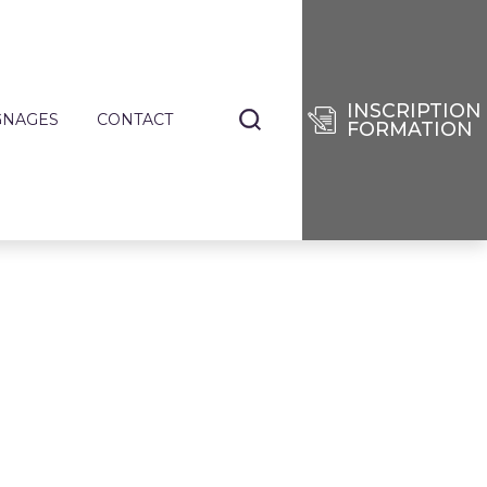
INSCRIPTION
GNAGES
CONTACT
FORMATION
NANTS
TIERS
E
RISES
DES
SÉES
IE
ENCES