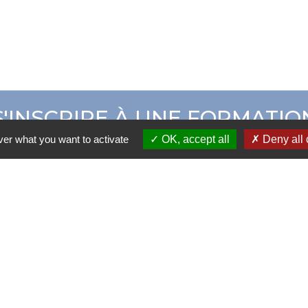
S'INSCRIRE À UNE FORMATIO
ver what you want to activate
OK, accept all
Deny all 
ER CAMPUS ADOM
CATALOGUE DE 
 Adom - 30 Rue de la Résistance 42000 SAINT-