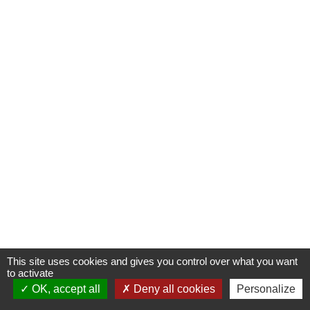
This site uses cookies and gives you control over what you want
to activate
OK, accept all
S'INSCRIRE À UNE FORMATION
Deny all cookies
Personalize