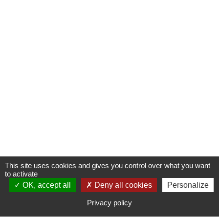
This site uses cookies and gives you control over what you want
to activate
OK, accept all
S'INSCRIRE À UNE FORMATION
Deny all cookies
Personalize
Privacy policy