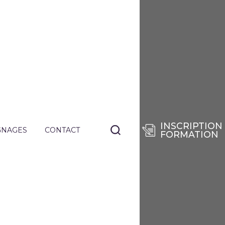
INSCRIPTION
GNAGES
CONTACT
FORMATION
NANTS
TIERS
E
RISES
DES
SÉES
IE