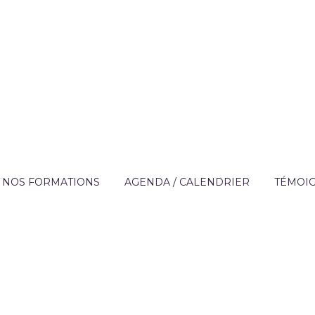
NOS FORMATIONS
AGENDA / CALENDRIER
TÉMOI
?
OFFRE DE FORMATION
APPRE
TECHNIQUES DES MÉ
DE L'AIDE À DOMICIL
IQUE
FORMATIONS SUR MESURE
ENTREP
ACCOMPAGNEMENT 
ON
FINANCEMENT
PERSONNES FRAGILI
T
CATALOGUE DE FORMATIONS
PRÉVENTION
RÈGLEMENT INTÉRIEUR ET
PARCOURS AUTONOM