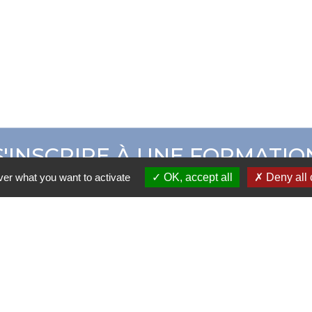
S'INSCRIRE À UNE FORMATIO
ver what you want to activate
OK, accept all
Deny all 
ER CAMPUS ADOM
CATALOGUE DE 