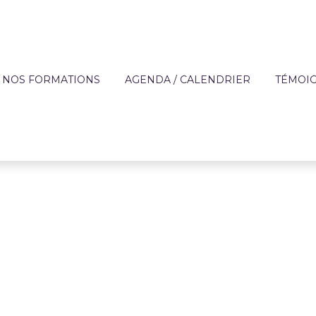
NOS FORMATIONS
AGENDA / CALENDRIER
TÉMOI
?
OFFRE DE FORMATION
APPRE
TECHNIQUES DES MÉ
DE L'AIDE À DOMICIL
IQUE
FORMATIONS SUR MESURE
ENTREP
ACCOMPAGNEMENT 
ON
FINANCEMENT
PERSONNES FRAGILI
T
CATALOGUE DE FORMATIONS
PRÉVENTION
RÈGLEMENT INTÉRIEUR ET
PARCOURS AUTONOM
PROTOCOLE SANITAIRE
PARCOURS COMPÉT