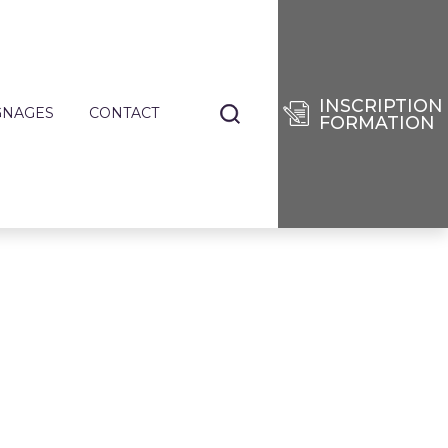
INSCRIPTION
GNAGES
CONTACT
FORMATION
NANTS
TIERS
E
RISES
DES
SÉES
IE
ENCES