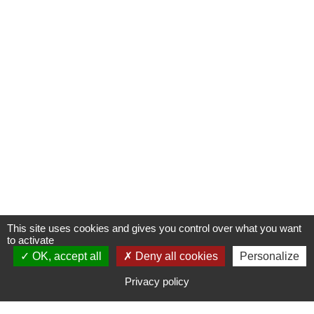
This site uses cookies and gives you control over what you want
to activate
OK, accept all
S'INSCRIRE À UNE FORMATION
Deny all cookies
Personalize
Privacy policy