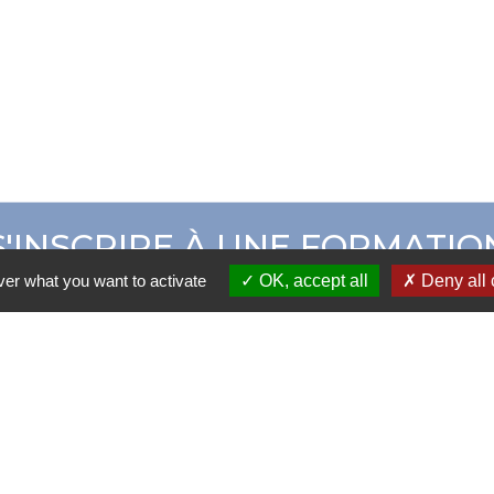
S'INSCRIRE À UNE FORMATIO
ver what you want to activate
OK, accept all
Deny all 
ER CAMPUS ADOM
CATALOGUE DE 