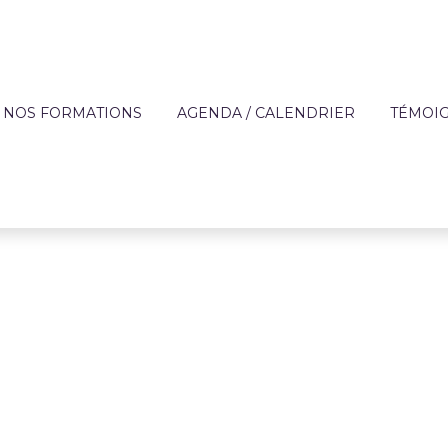
NOS FORMATIONS
AGENDA / CALENDRIER
TÉMOI
?
OFFRE DE FORMATION
APPRE
TECHNIQUES DES MÉ
DE L'AIDE À DOMICIL
IQUE
FORMATIONS SUR MESURE
ENTREP
ACCOMPAGNEMENT 
ON
FINANCEMENT
PERSONNES FRAGILI
T
CATALOGUE DE FORMATIONS
PRÉVENTION
RÈGLEMENT INTÉRIEUR ET
PARCOURS AUTONOM
PROTOCOLE SANITAIRE
PARCOURS COMPÉT